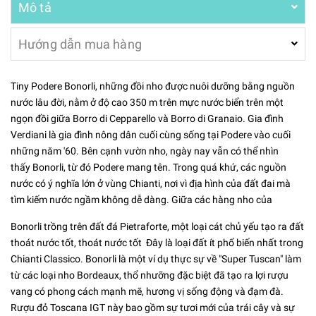
Mô tả
Hướng dẫn mua hàng
Tiny Podere Bonorli, những đồi nho được nuôi dưỡng bằng nguồn
nước lâu đời, nằm ở độ cao 350 m trên mực nước biển trên một
ngọn đồi giữa Borro di Cepparello và Borro di Granaio. Gia đình
Verdiani là gia đình nông dân cuối cùng sống tại Podere vào cuối
những năm '60. Bên cạnh vườn nho, ngày nay vẫn có thể nhìn
thấy Bonorli, từ đó Podere mang tên. Trong quá khứ, các nguồn
nước có ý nghĩa lớn ở vùng Chianti, nơi vì địa hình của đất đai mà
tìm kiếm nước ngầm không dễ dàng. Giữa các hàng nho của
Bonorli trồng trên đất đá Pietraforte, một loại cát chủ yếu tạo ra đất
thoát nước tốt, thoát nước tốt Đây là loại đất ít phổ biến nhất trong
Chianti Classico. Bonorli là một ví dụ thực sự về "Super Tuscan" làm
từ các loại nho Bordeaux, thổ nhưỡng đặc biệt đã tạo ra lợi rượu
vang có phong cách mạnh mẽ, hương vị sống động và đạm đà.
Rượu đỏ Toscana IGT này bao gồm sự tươi mới của trái cây và sự