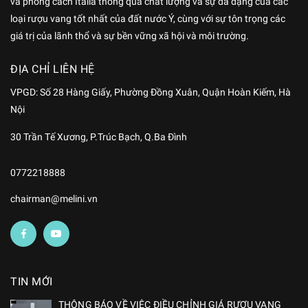
và phong cách Italia thông qua chất lượng và sự đa dạng của các
loại rượu vang tốt nhất của đất nước Ý, cùng với sự tôn trọng các
giá trị của lãnh thổ và sự bền vững xã hội và môi trường.
ĐỊA CHỈ LIÊN HỆ
VPGD:
Số 28 Hàng Giấy, Phường Đồng Xuân, Quận Hoàn Kiếm
, Hà
Nội
30 Trần Tế Xương, P.Trúc Bạch, Q.Ba Đình
0772218888
chairman@melini.vn
TIN MỚI
THÔNG BÁO VỀ VIỆC ĐIỀU CHỈNH GIÁ RƯỢU VANG