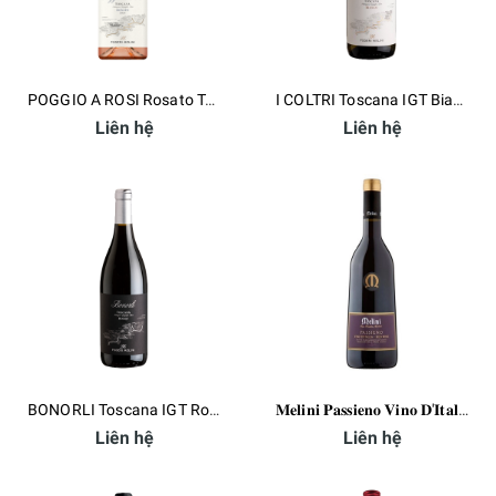
POGGIO A ROSI Rosato Toscana IGT
I COLTRI Toscana IGT Bianco
Liên hệ
Liên hệ
BONORLI Toscana IGT Rosso
𝐌𝐞𝐥𝐢𝐧𝐢 𝐏𝐚𝐬𝐬𝐢𝐞𝐧𝐨 𝐕𝐢𝐧𝐨 𝐃'𝐈𝐭𝐚𝐥𝐢𝐚 𝐑𝐞𝐝 𝐖𝐢𝐧𝐞
Liên hệ
Liên hệ